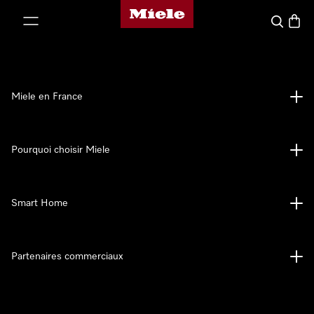
Page d'accueil Miele
er au contenu
Search
Baske
Miele en France
Pourquoi choisir Miele
Smart Home
Partenaires commerciaux