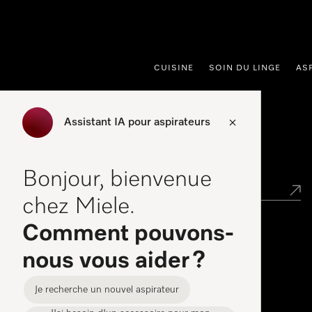
er au contenu
CUISINE
SOIN DU LINGE
AS
Assistant IA pour aspirateurs
Points de vente
Bonjour, bienvenue
chez Miele.
Comment pouvons-
Miele Experience Center
nous vous aider ?
Découvrez la boutique Miele proche de chez vous
Je recherche un nouvel aspirateur