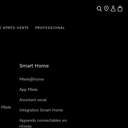
Search
Find a store
My Accou
Baske
E APRÈS-VENTE
PROFESSIONAL
Smart Home
Miele@home
App Miele
Assistant vocal
n Miele
Intégration Smart Home
Appareils connectables en
réseau