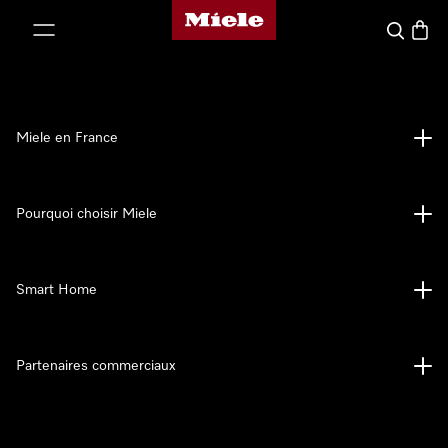
Page d'accueil Miele
er au contenu
Search
Baske
Miele en France
Pourquoi choisir Miele
Smart Home
Partenaires commerciaux