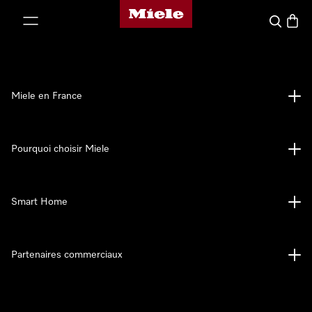
Page d'accueil Miele
er au contenu
Search
Baske
Miele en France
Pourquoi choisir Miele
Smart Home
Partenaires commerciaux