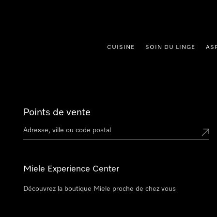
er au contenu
CUISINE
SOIN DU LINGE
AS
Points de vente
Miele Experience Center
Découvrez la boutique Miele proche de chez vous