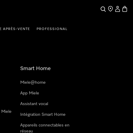
Search
Find a store
My Accou
Baske
E APRÈS-VENTE
PROFESSIONAL
Smart Home
Miele@home
App Miele
Assistant vocal
n Miele
Intégration Smart Home
Appareils connectables en
réseau