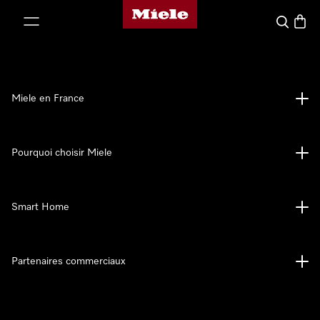
Page d'accueil Miele
er au contenu
Search
Baske
Miele en France
Pourquoi choisir Miele
Smart Home
Partenaires commerciaux