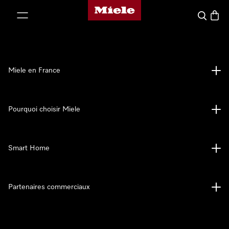
Page d'accueil Miele
er au contenu
Search
Baske
Miele en France
Pourquoi choisir Miele
Smart Home
Partenaires commerciaux