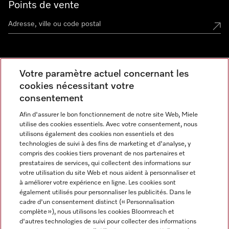
Points de vente
Miele Experience Center
Votre paramètre actuel concernant les
cookies nécessitant votre
Découvrez la boutique Miele proche de chez vous
consentement
Afin d'assurer le bon fonctionnement de notre site Web, Miele
Newsletter
utilise des cookies essentiels. Avec votre consentement, nous
utilisons également des cookies non essentiels et des
technologies de suivi à des fins de marketing et d'analyse, y
compris des cookies tiers provenant de nos partenaires et
prestataires de services, qui collectent des informations sur
votre utilisation du site Web et nous aident à personnaliser et
à améliorer votre expérience en ligne. Les cookies sont
également utilisés pour personnaliser les publicités. Dans le
cadre d'un consentement distinct (« Personnalisation
complète »), nous utilisons les cookies Bloomreach et
Miele sur Instagram
Miele sur Facebook
Miele sur Youtube
d'autres technologies de suivi pour collecter des informations