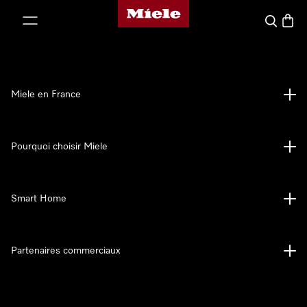
Page d'accueil Miele
er au contenu
Search
Baske
Miele en France
Pourquoi choisir Miele
Smart Home
Partenaires commerciaux