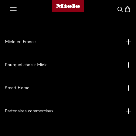
Page d'accueil Miele
er au contenu
Search
Baske
Miele en France
Pourquoi choisir Miele
Smart Home
Partenaires commerciaux