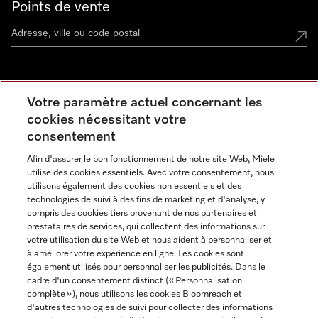
Points de vente
Miele Experience Center
Votre paramètre actuel concernant les
cookies nécessitant votre
Découvrez la boutique Miele proche de chez vous
consentement
Afin d'assurer le bon fonctionnement de notre site Web, Miele
Newsletter
utilise des cookies essentiels. Avec votre consentement, nous
utilisons également des cookies non essentiels et des
technologies de suivi à des fins de marketing et d'analyse, y
compris des cookies tiers provenant de nos partenaires et
prestataires de services, qui collectent des informations sur
votre utilisation du site Web et nous aident à personnaliser et
à améliorer votre expérience en ligne. Les cookies sont
également utilisés pour personnaliser les publicités. Dans le
cadre d'un consentement distinct (« Personnalisation
complète »), nous utilisons les cookies Bloomreach et
Miele sur Instagram
Miele sur Facebook
Miele sur Youtube
d'autres technologies de suivi pour collecter des informations