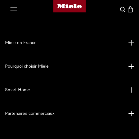
Page d'accueil Miele
er au contenu
Search
Baske
Miele en France
Pourquoi choisir Miele
Smart Home
Partenaires commerciaux