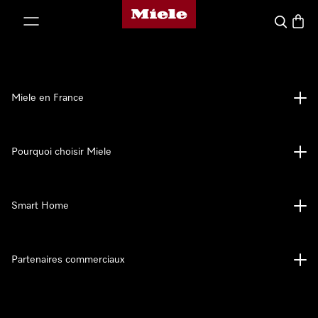
Page d'accueil Miele
er au contenu
Search
Baske
Miele en France
Pourquoi choisir Miele
Smart Home
Partenaires commerciaux