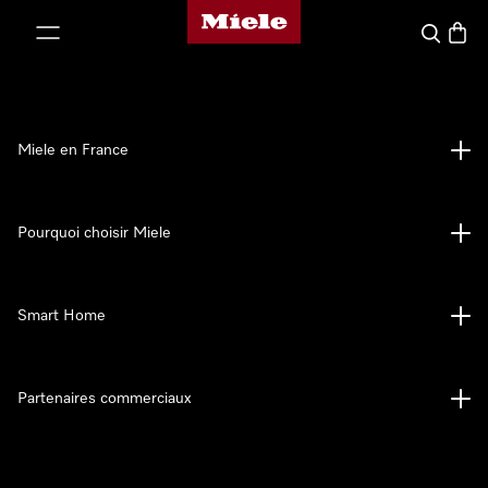
Page d'accueil Miele
er au contenu
Search
Baske
Miele en France
Pourquoi choisir Miele
Smart Home
Partenaires commerciaux