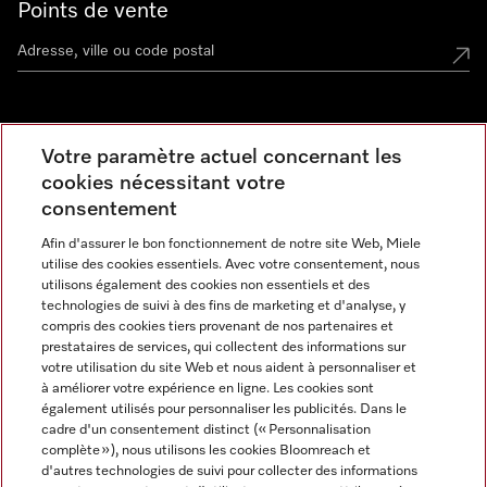
Points de vente
Miele Experience Center
Votre paramètre actuel concernant les
cookies nécessitant votre
Découvrez la boutique Miele proche de chez vous
consentement
Afin d'assurer le bon fonctionnement de notre site Web, Miele
Newsletter
utilise des cookies essentiels. Avec votre consentement, nous
utilisons également des cookies non essentiels et des
technologies de suivi à des fins de marketing et d'analyse, y
compris des cookies tiers provenant de nos partenaires et
prestataires de services, qui collectent des informations sur
votre utilisation du site Web et nous aident à personnaliser et
à améliorer votre expérience en ligne. Les cookies sont
également utilisés pour personnaliser les publicités. Dans le
cadre d'un consentement distinct (« Personnalisation
complète »), nous utilisons les cookies Bloomreach et
Miele sur Instagram
Miele sur Facebook
Miele sur Youtube
d'autres technologies de suivi pour collecter des informations