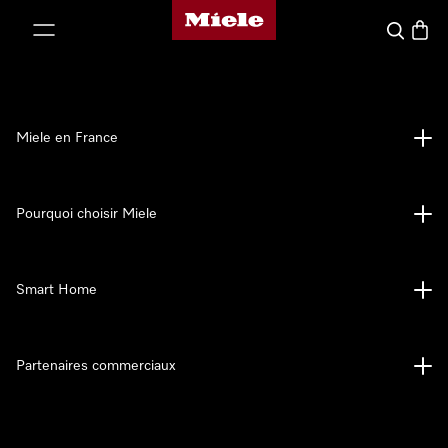
Page d'accueil Miele
er au contenu
Search
Baske
Miele en France
Pourquoi choisir Miele
Smart Home
Partenaires commerciaux