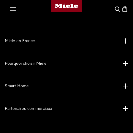
Page d'accueil Miele
er au contenu
Search
Baske
Miele en France
Pourquoi choisir Miele
Smart Home
Partenaires commerciaux