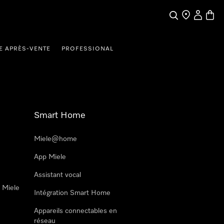
Search
Find a store
My Accou
Baske
E APRÈS-VENTE
PROFESSIONAL
Smart Home
Miele@home
App Miele
Assistant vocal
n Miele
Intégration Smart Home
Appareils connectables en
réseau