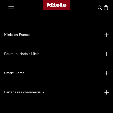
Page d'accueil Miele
er au contenu
Search
Baske
Miele en France
Pourquoi choisir Miele
Smart Home
Partenaires commerciaux