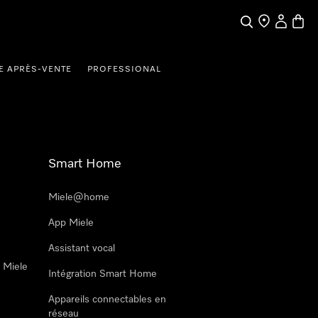
Search
Find a store
My Accou
Baske
E APRÈS-VENTE
PROFESSIONAL
Smart Home
Miele@home
App Miele
Assistant vocal
n Miele
Intégration Smart Home
Appareils connectables en
réseau