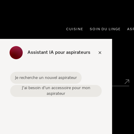
er au contenu
CUISINE
SOIN DU LINGE
AS
Assistant IA pour aspirateurs
Points de vente
Je recherche un nouvel aspirateur
J'ai besoin d'un accessoire pour mon
aspirateur
Miele Experience Center
Découvrez la boutique Miele proche de chez vous