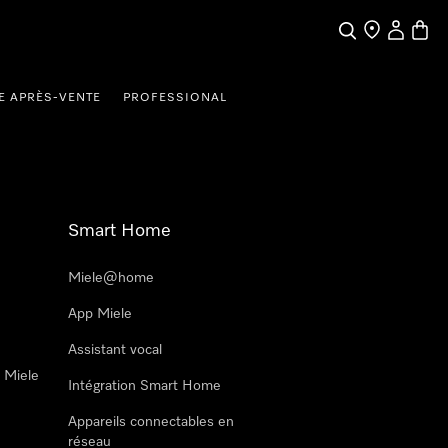
Search
Find a store
My Accou
Baske
E APRÈS-VENTE
PROFESSIONAL
Smart Home
Miele@home
App Miele
Assistant vocal
n Miele
Intégration Smart Home
Appareils connectables en
réseau