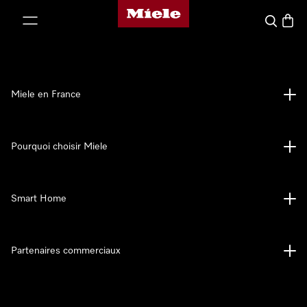
Page d'accueil Miele
er au contenu
Search
Baske
Miele en France
Pourquoi choisir Miele
Smart Home
Partenaires commerciaux