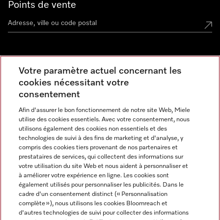
Points de vente
Miele Experience Center
Votre paramètre actuel concernant les
cookies nécessitant votre
Découvrez la boutique Miele proche de chez vous
consentement
Afin d'assurer le bon fonctionnement de notre site Web, Miele
Newsletter
utilise des cookies essentiels. Avec votre consentement, nous
utilisons également des cookies non essentiels et des
technologies de suivi à des fins de marketing et d'analyse, y
compris des cookies tiers provenant de nos partenaires et
prestataires de services, qui collectent des informations sur
votre utilisation du site Web et nous aident à personnaliser et
à améliorer votre expérience en ligne. Les cookies sont
également utilisés pour personnaliser les publicités. Dans le
cadre d'un consentement distinct (« Personnalisation
complète »), nous utilisons les cookies Bloomreach et
Miele sur Instagram
Miele sur Facebook
Miele sur Youtube
d'autres technologies de suivi pour collecter des informations