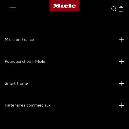
Page d'accueil Miele
er au contenu
Search
Baske
Miele en France
Pourquoi choisir Miele
Smart Home
Partenaires commerciaux