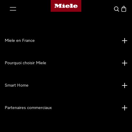
Page d'accueil Miele
er au contenu
Search
Baske
Miele en France
Pourquoi choisir Miele
Smart Home
Partenaires commerciaux