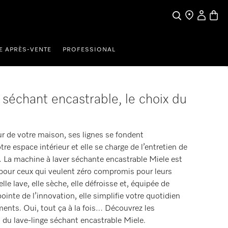
My Accou
Basket
Search
Find a store
E APRÈS-VENTE
PROFESSIONAL
e séchant encastrable, le choix du
r de votre maison, ses lignes se fondent
e espace intérieur et elle se charge de l’entretien de
… La machine à laver séchante encastrable Miele est
 pour ceux qui veulent zéro compromis pour leurs
 elle lave, elle sèche, elle défroisse et, équipée de
pointe de l’innovation, elle simplifie votre quotidien
ents. Oui, tout ça à la fois… Découvrez les
du lave-linge séchant encastrable Miele.