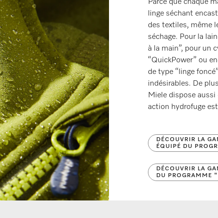
Parce que chaque mat
linge séchant encas
des textiles, même le
séchage. Pour la lai
à la main”, pour un 
“QuickPower” ou enc
de type “linge foncé
indésirables. De plu
Miele dispose aussi
action hydrofuge est
DÉCOUVRIR LA GA
ÉQUIPÉ DU PROG
DÉCOUVRIR LA GA
DU PROGRAMME "L