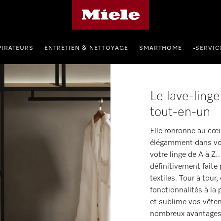
Page d'accueil Miele
PIRATEURS
ENTRETIEN & NETTOYAGE
SMARTHOME
SERVIC
•
Le lave-ling
tout-en-un
Elle ronronne au cœu
élégamment dans votr
votre linge de A à Z
définitivement faite
textiles. Tour à tour,
fonctionnalités à la 
et sublime vos vêtem
nombreux avantages 