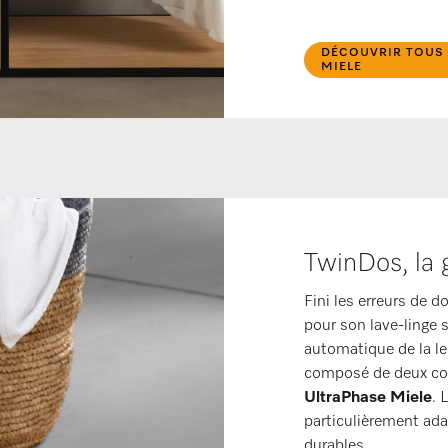
DÉCOUVRIR TOUS 
MIELE
TwinDos, la 
Fini les erreurs de d
pour son lave-linge
automatique de la les
composé de deux co
UltraPhase Miele
. 
particulièrement ada
durables.