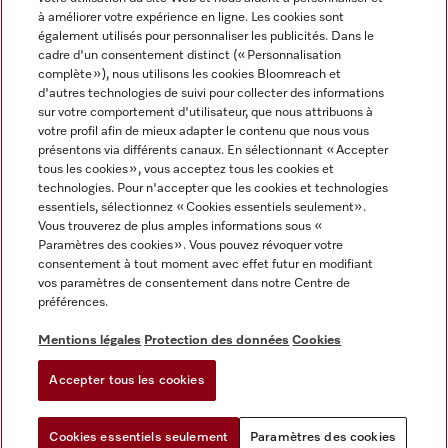
à améliorer votre expérience en ligne. Les cookies sont
également utilisés pour personnaliser les publicités. Dans le
cadre d'un consentement distinct (« Personnalisation
complète »), nous utilisons les cookies Bloomreach et
Miele sur Instagram
Miele sur Facebook
Miele sur Youtube
d'autres technologies de suivi pour collecter des informations
sur votre comportement d'utilisateur, que nous attribuons à
votre profil afin de mieux adapter le contenu que nous vous
présentons via différents canaux. En sélectionnant « Accepter
tous les cookies », vous acceptez tous les cookies et
technologies. Pour n'accepter que les cookies et technologies
Mentions légales
essentiels, sélectionnez « Cookies essentiels seulement».
Vous trouverez de plus amples informations sous «
CGV
Paramètres des cookies ». Vous pouvez révoquer votre
Protection des données
consentement à tout moment avec effet futur en modifiant
Conditions d'utilisation
vos paramètres de consentement dans notre Centre de
préférences.
Déclaration d'accessibilité
Reglement sur les services numeriques
Mentions légales
Protection des données
Cookies
Formulaire de rétractation
Accepter tous les cookies
Paramètres des cookies
Cookies essentiels seulement
Paramètres des cookies