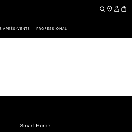
Search
Find a store
My Accou
Baske
E APRÈS-VENTE
PROFESSIONAL
Smart Home