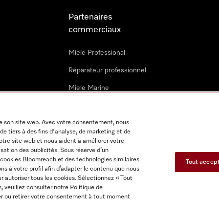
Partenaires
commerciaux
Miele Professional
Réparateur professionnel
Miele Marine
Architectes & promoteurs
 de son site web. Avec votre consentement, nous
Revendeurs
de tiers à des fins d'analyse, de marketing et de
notre site web et nous aident à améliorer votre
isation des publicités. Sous réserve d’un
s cookies Bloomreach et des technologies similaires
Tout accep
s à votre profil afin d’adapter le contenu que nous
r autoriser tous les cookies. Sélectionnez « Tout
s, veuillez consulter notre Politique de
itions d'utilisation
Déclaration d'accessibilité
Reglement sur le
fier ou retirer votre consentement à tout moment