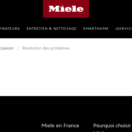
Page d'accueil Miele
PIRATEURS
ENTRETIEN & NETTOYAGE
SMARTHOME
SERVIC
•
 cuisson
/
Résolution des problèmes
Miele en France
Pourquoi choisir