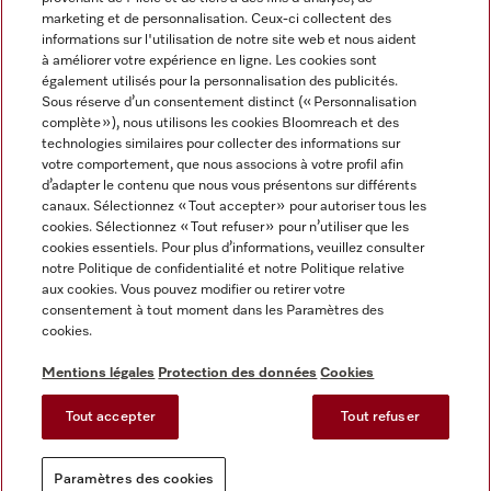
marketing et de personnalisation. Ceux-ci collectent des
informations sur l'utilisation de notre site web et nous aident
à améliorer votre expérience en ligne. Les cookies sont
également utilisés pour la personnalisation des publicités.
Miele sur Instagram
Miele sur Facebook
Miele sur Youtube
Sous réserve d’un consentement distinct (« Personnalisation
complète »), nous utilisons les cookies Bloomreach et des
technologies similaires pour collecter des informations sur
votre comportement, que nous associons à votre profil afin
d’adapter le contenu que nous vous présentons sur différents
canaux. Sélectionnez « Tout accepter » pour autoriser tous les
Mentions légales
cookies. Sélectionnez « Tout refuser » pour n’utiliser que les
cookies essentiels. Pour plus d’informations, veuillez consulter
CGV
notre Politique de confidentialité et notre Politique relative
Protection des données
aux cookies. Vous pouvez modifier ou retirer votre
Conditions d'utilisation
consentement à tout moment dans les Paramètres des
cookies.
Déclaration d'accessibilité
Reglement sur les services numeriques
Mentions légales
Protection des données
Cookies
Formulaire de rétractation
Tout accepter
Tout refuser
Paramètres des cookies
Paramètres des cookies