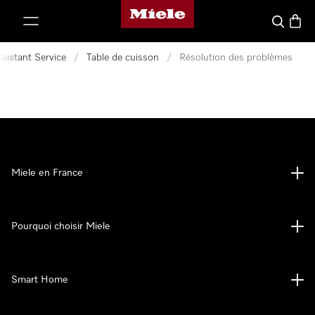
Page d'accueil Miele
er au contenu
Search
Baske
sistant Service
/
Table de cuisson
/
Résolution des problèmes
Miele en France
Pourquoi choisir Miele
Smart Home