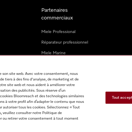
Partenaires
commerciaux
Miele Professional
Réparateur professionnel
Miele Marine
Architectes & promoteurs
 de son site web. Avec votre consentement, nous
Revendeurs
de tiers à des fins d'analyse, de marketing et de
notre site web et nous aident à améliorer votre
isation des publicités. Sous réserve d’un
s cookies Bloomreach et des technologies similaires
Tout accep
s à votre profil afin d’adapter le contenu que nous
r autoriser tous les cookies. Sélectionnez « Tout
s, veuillez consulter notre Politique de
itions d'utilisation
Déclaration d'accessibilité
Reglement sur le
fier ou retirer votre consentement à tout moment