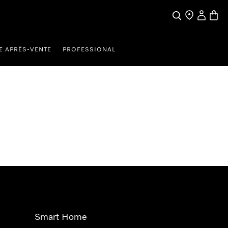
Search
Find a store
My Accou
Baske
E APRÈS-VENTE
PROFESSIONAL
Smart Home