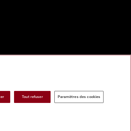
ter
Tout refuser
Paramètres des cookies
s services numeriques
Formulaire de rétractation