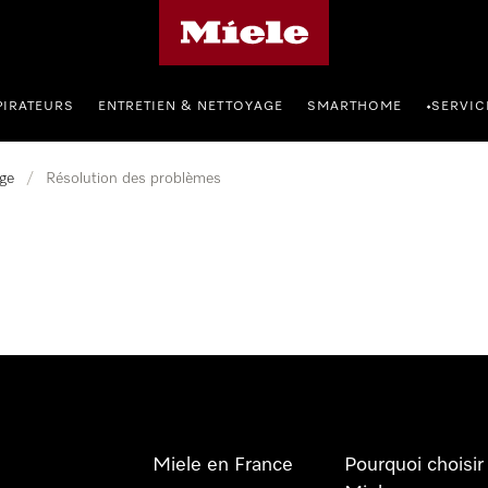
Page d'accueil Miele
PIRATEURS
ENTRETIEN & NETTOYAGE
SMARTHOME
SERVIC
•
nge
/
Résolution des problèmes
Miele en France
Pourquoi choisir