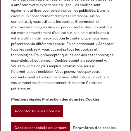
à améliorer votre expérience en ligne. Les cookies sont
également utilisés pour personnaliser les publicités. Dans le
cadre d'un consentement distinct (« Personnalisation
complète »), nous utilisons les cookies Bloomreach et
Miele sur Instagram
Miele sur Facebook
Miele sur Youtube
d'autres technologies de suivi pour collecter des informations
sur votre comportement d'utilisateur, que nous attribuons à
votre profil afin de mieux adapter le contenu que nous vous
présentons via différents canaux. En sélectionnant « Accepter
tous les cookies », vous acceptez tous les cookies et
technologies. Pour n'accepter que les cookies et technologies
Mentions légales
essentiels, sélectionnez « Cookies essentiels seulement».
Vous trouverez de plus amples informations sous «
CGV
Paramètres des cookies ». Vous pouvez révoquer votre
Protection des données
consentement à tout moment avec effet futur en modifiant
Conditions d'utilisation
vos paramètres de consentement dans notre Centre de
préférences.
Déclaration d'accessibilité
Reglement sur les services numeriques
Mentions légales
Protection des données
Cookies
Formulaire de rétractation
Accepter tous les cookies
Paramètres des cookies
Cookies essentiels seulement
Paramètres des cookies