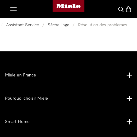
Page d'accueil Miele
er au contenu
Search
Baske
/
Assistant Service
/
Sèche linge
/
Résolution des problèmes
Miele en France
Pourquoi choisir Miele
Smart Home