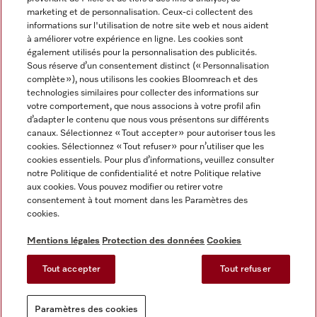
marketing et de personnalisation. Ceux-ci collectent des
informations sur l'utilisation de notre site web et nous aident
à améliorer votre expérience en ligne. Les cookies sont
également utilisés pour la personnalisation des publicités.
Miele sur Instagram
Miele sur Facebook
Miele sur Youtube
Sous réserve d’un consentement distinct (« Personnalisation
complète »), nous utilisons les cookies Bloomreach et des
technologies similaires pour collecter des informations sur
votre comportement, que nous associons à votre profil afin
d’adapter le contenu que nous vous présentons sur différents
canaux. Sélectionnez « Tout accepter » pour autoriser tous les
Mentions légales
cookies. Sélectionnez « Tout refuser » pour n’utiliser que les
cookies essentiels. Pour plus d’informations, veuillez consulter
CGV
notre Politique de confidentialité et notre Politique relative
Protection des données
aux cookies. Vous pouvez modifier ou retirer votre
Conditions d'utilisation
consentement à tout moment dans les Paramètres des
cookies.
Déclaration d'accessibilité
Reglement sur les services numeriques
Mentions légales
Protection des données
Cookies
Formulaire de rétractation
Tout accepter
Tout refuser
Paramètres des cookies
Paramètres des cookies