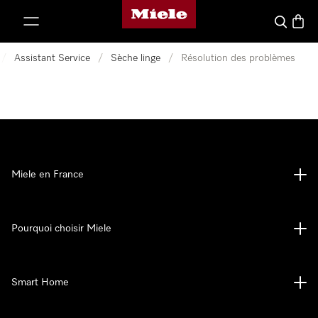
Page d'accueil Miele
er au contenu
Search
Baske
/
Assistant Service
/
Sèche linge
/
Résolution des problèmes
Miele en France
Pourquoi choisir Miele
Smart Home