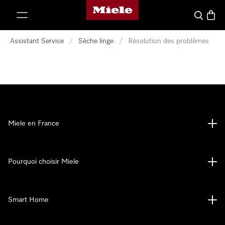
Page d'accueil Miele
er au contenu
Search
Baske
/
Assistant Service
/
Sèche linge
/
Résolution des problèmes
Miele en France
Pourquoi choisir Miele
Smart Home