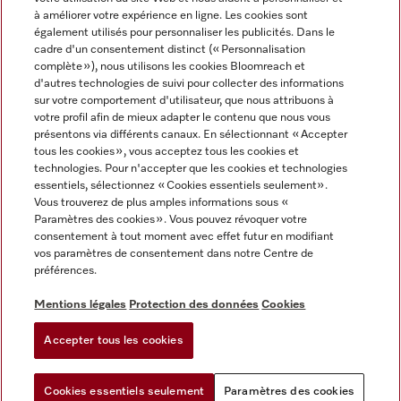
à améliorer votre expérience en ligne. Les cookies sont
également utilisés pour personnaliser les publicités. Dans le
cadre d'un consentement distinct (« Personnalisation
complète »), nous utilisons les cookies Bloomreach et
Miele sur Instagram
Miele sur Facebook
Miele sur Youtube
d'autres technologies de suivi pour collecter des informations
sur votre comportement d'utilisateur, que nous attribuons à
votre profil afin de mieux adapter le contenu que nous vous
présentons via différents canaux. En sélectionnant « Accepter
tous les cookies », vous acceptez tous les cookies et
technologies. Pour n'accepter que les cookies et technologies
Mentions légales
essentiels, sélectionnez « Cookies essentiels seulement».
Vous trouverez de plus amples informations sous «
CGV
Paramètres des cookies ». Vous pouvez révoquer votre
Protection des données
consentement à tout moment avec effet futur en modifiant
Conditions d'utilisation
vos paramètres de consentement dans notre Centre de
préférences.
Déclaration d'accessibilité
Reglement sur les services numeriques
Mentions légales
Protection des données
Cookies
Formulaire de rétractation
Accepter tous les cookies
Paramètres des cookies
Cookies essentiels seulement
Paramètres des cookies