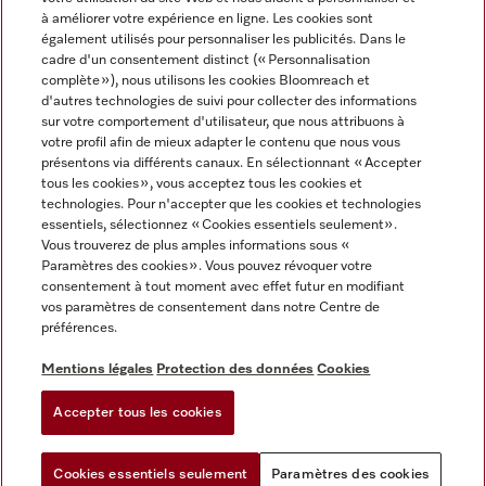
à améliorer votre expérience en ligne. Les cookies sont
également utilisés pour personnaliser les publicités. Dans le
cadre d'un consentement distinct (« Personnalisation
complète »), nous utilisons les cookies Bloomreach et
Miele sur Instagram
Miele sur Facebook
Miele sur Youtube
d'autres technologies de suivi pour collecter des informations
sur votre comportement d'utilisateur, que nous attribuons à
votre profil afin de mieux adapter le contenu que nous vous
présentons via différents canaux. En sélectionnant « Accepter
tous les cookies », vous acceptez tous les cookies et
technologies. Pour n'accepter que les cookies et technologies
Mentions légales
essentiels, sélectionnez « Cookies essentiels seulement».
Vous trouverez de plus amples informations sous «
CGV
Paramètres des cookies ». Vous pouvez révoquer votre
Protection des données
consentement à tout moment avec effet futur en modifiant
Conditions d'utilisation
vos paramètres de consentement dans notre Centre de
préférences.
Déclaration d'accessibilité
Reglement sur les services numeriques
Mentions légales
Protection des données
Cookies
Formulaire de rétractation
Accepter tous les cookies
Paramètres des cookies
Cookies essentiels seulement
Paramètres des cookies