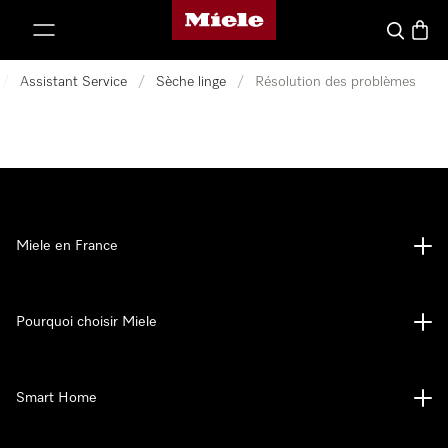
Page d'accueil Miele
er au contenu
Search
Baske
/
Assistant Service
/
Sèche linge
/
Résolution des problèmes
Miele en France
Pourquoi choisir Miele
Smart Home