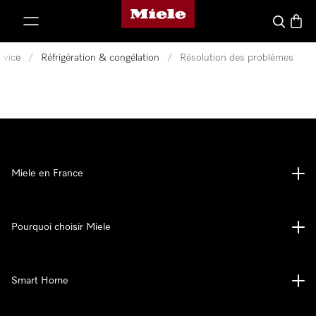
Page d'accueil Miele
er au contenu
Search
Baske
rvice
/
Réfrigération & congélation
/
Résolution des problèmes
Miele en France
Pourquoi choisir Miele
Smart Home