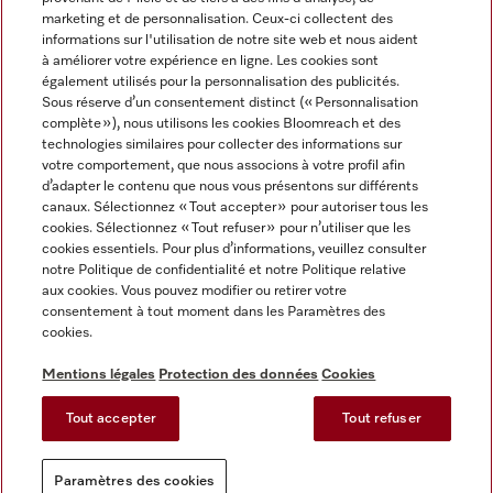
marketing et de personnalisation. Ceux-ci collectent des
informations sur l'utilisation de notre site web et nous aident
à améliorer votre expérience en ligne. Les cookies sont
également utilisés pour la personnalisation des publicités.
Miele sur Instagram
Miele sur Facebook
Miele sur Youtube
Sous réserve d’un consentement distinct (« Personnalisation
complète »), nous utilisons les cookies Bloomreach et des
technologies similaires pour collecter des informations sur
votre comportement, que nous associons à votre profil afin
d’adapter le contenu que nous vous présentons sur différents
canaux. Sélectionnez « Tout accepter » pour autoriser tous les
Mentions légales
cookies. Sélectionnez « Tout refuser » pour n’utiliser que les
cookies essentiels. Pour plus d’informations, veuillez consulter
CGV
notre Politique de confidentialité et notre Politique relative
Protection des données
aux cookies. Vous pouvez modifier ou retirer votre
Conditions d'utilisation
consentement à tout moment dans les Paramètres des
cookies.
Déclaration d'accessibilité
Reglement sur les services numeriques
Mentions légales
Protection des données
Cookies
Formulaire de rétractation
Tout accepter
Tout refuser
Paramètres des cookies
Paramètres des cookies