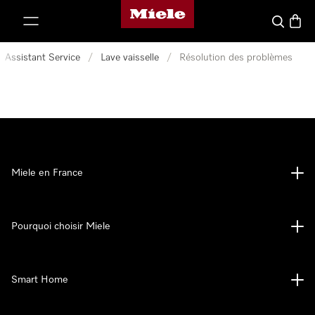
Page d'accueil Miele
er au contenu
Search
Baske
Assistant Service
/
Lave vaisselle
/
Résolution des problèmes
Miele en France
Pourquoi choisir Miele
Smart Home