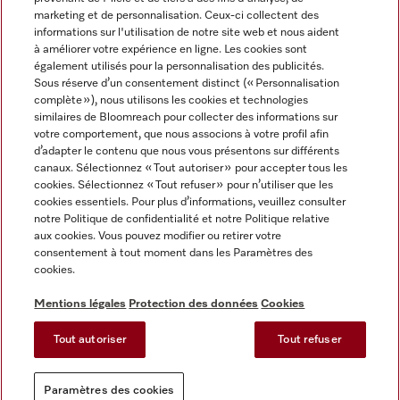
marketing et de personnalisation. Ceux-ci collectent des
informations sur l'utilisation de notre site web et nous aident
à améliorer votre expérience en ligne. Les cookies sont
également utilisés pour la personnalisation des publicités.
Miele sur Instagram
Miele sur Facebook
Miele sur Youtube
Sous réserve d’un consentement distinct (« Personnalisation
complète »), nous utilisons les cookies et technologies
similaires de Bloomreach pour collecter des informations sur
votre comportement, que nous associons à votre profil afin
d’adapter le contenu que nous vous présentons sur différents
canaux. Sélectionnez « Tout autoriser » pour accepter tous les
Mentions légales
cookies. Sélectionnez « Tout refuser » pour n’utiliser que les
cookies essentiels. Pour plus d’informations, veuillez consulter
CGV
notre Politique de confidentialité et notre Politique relative
Protection des données
aux cookies. Vous pouvez modifier ou retirer votre
Conditions d'utilisation
consentement à tout moment dans les Paramètres des
cookies.
Déclaration d'accessibilité
Reglement sur les services numeriques
Mentions légales
Protection des données
Cookies
Formulaire de rétractation
Tout autoriser
Tout refuser
Paramètres des cookies
Paramètres des cookies