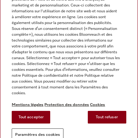
marketing et de personnalisation. Ceux-ci collectent des
informations sur l'utilisation de notre site web et nous aident
à améliorer votre expérience en ligne. Les cookies sont
également utilisés pour la personnalisation des publicités.
Miele sur Instagram
Miele sur Facebook
Miele sur Youtube
Sous réserve d’un consentement distinct (« Personnalisation
complète »), nous utilisons les cookies Bloomreach et des
technologies similaires pour collecter des informations sur
votre comportement, que nous associons à votre profil afin
d’adapter le contenu que nous vous présentons sur différents
canaux. Sélectionnez « Tout accepter » pour autoriser tous les
Mentions légales
cookies. Sélectionnez « Tout refuser » pour n’utiliser que les
cookies essentiels. Pour plus d’informations, veuillez consulter
CGV
notre Politique de confidentialité et notre Politique relative
Protection des données
aux cookies. Vous pouvez modifier ou retirer votre
Conditions d'utilisation
consentement à tout moment dans les Paramètres des
cookies.
Déclaration d'accessibilité
Reglement sur les services numeriques
Mentions légales
Protection des données
Cookies
Formulaire de rétractation
Tout accepter
Tout refuser
Paramètres des cookies
Paramètres des cookies