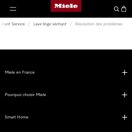
Page d'accueil Miele
er au contenu
Search
Baske
istant Service
/
Lave linge séchant
/
Résolution des problèmes
Miele en France
Pourquoi choisir Miele
Smart Home