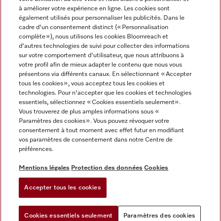
à améliorer votre expérience en ligne. Les cookies sont
également utilisés pour personnaliser les publicités. Dans le
cadre d'un consentement distinct (« Personnalisation
complète »), nous utilisons les cookies Bloomreach et
Miele sur Instagram
Miele sur Facebook
Miele sur Youtube
d'autres technologies de suivi pour collecter des informations
sur votre comportement d'utilisateur, que nous attribuons à
votre profil afin de mieux adapter le contenu que nous vous
présentons via différents canaux. En sélectionnant « Accepter
tous les cookies », vous acceptez tous les cookies et
technologies. Pour n'accepter que les cookies et technologies
Mentions légales
essentiels, sélectionnez « Cookies essentiels seulement».
Vous trouverez de plus amples informations sous «
CGV
Paramètres des cookies ». Vous pouvez révoquer votre
Protection des données
consentement à tout moment avec effet futur en modifiant
Conditions d'utilisation
vos paramètres de consentement dans notre Centre de
préférences.
Déclaration d'accessibilité
Reglement sur les services numeriques
Mentions légales
Protection des données
Cookies
Formulaire de rétractation
Accepter tous les cookies
Paramètres des cookies
Cookies essentiels seulement
Paramètres des cookies