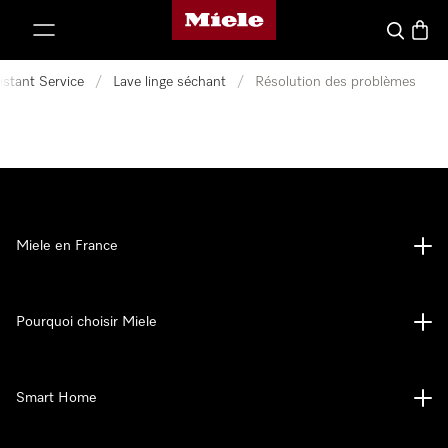
Page d'accueil Miele
er au contenu
Search
Baske
istant Service
/
Lave linge séchant
/
Résolution des problèmes
Miele en France
Pourquoi choisir Miele
Smart Home