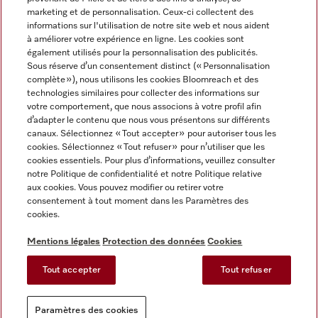
marketing et de personnalisation. Ceux-ci collectent des
informations sur l'utilisation de notre site web et nous aident
à améliorer votre expérience en ligne. Les cookies sont
également utilisés pour la personnalisation des publicités.
Miele sur Instagram
Miele sur Facebook
Miele sur Youtube
Sous réserve d’un consentement distinct (« Personnalisation
complète »), nous utilisons les cookies Bloomreach et des
technologies similaires pour collecter des informations sur
votre comportement, que nous associons à votre profil afin
d’adapter le contenu que nous vous présentons sur différents
canaux. Sélectionnez « Tout accepter » pour autoriser tous les
Mentions légales
cookies. Sélectionnez « Tout refuser » pour n’utiliser que les
cookies essentiels. Pour plus d’informations, veuillez consulter
CGV
notre Politique de confidentialité et notre Politique relative
Protection des données
aux cookies. Vous pouvez modifier ou retirer votre
Conditions d'utilisation
consentement à tout moment dans les Paramètres des
cookies.
Déclaration d'accessibilité
Reglement sur les services numeriques
Mentions légales
Protection des données
Cookies
Formulaire de rétractation
Tout accepter
Tout refuser
Paramètres des cookies
Paramètres des cookies