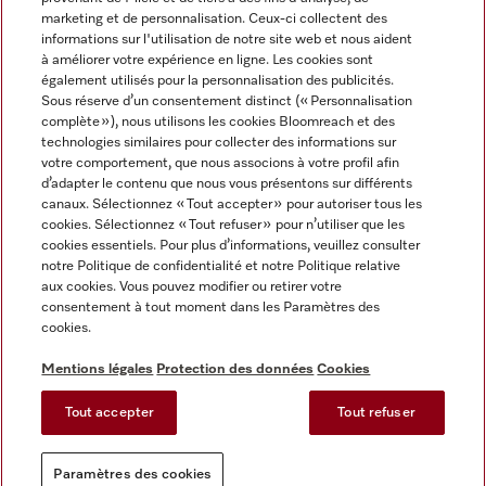
marketing et de personnalisation. Ceux-ci collectent des
informations sur l'utilisation de notre site web et nous aident
à améliorer votre expérience en ligne. Les cookies sont
également utilisés pour la personnalisation des publicités.
Miele sur Instagram
Miele sur Facebook
Miele sur Youtube
Sous réserve d’un consentement distinct (« Personnalisation
complète »), nous utilisons les cookies Bloomreach et des
technologies similaires pour collecter des informations sur
votre comportement, que nous associons à votre profil afin
d’adapter le contenu que nous vous présentons sur différents
canaux. Sélectionnez « Tout accepter » pour autoriser tous les
Mentions légales
cookies. Sélectionnez « Tout refuser » pour n’utiliser que les
cookies essentiels. Pour plus d’informations, veuillez consulter
CGV
notre Politique de confidentialité et notre Politique relative
Protection des données
aux cookies. Vous pouvez modifier ou retirer votre
Conditions d'utilisation
consentement à tout moment dans les Paramètres des
cookies.
Déclaration d'accessibilité
Reglement sur les services numeriques
Mentions légales
Protection des données
Cookies
Formulaire de rétractation
Tout accepter
Tout refuser
Paramètres des cookies
Paramètres des cookies