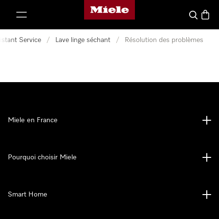
Page d'accueil Miele
er au contenu
Search
Baske
istant Service
/
Lave linge séchant
/
Résolution des problèmes
Miele en France
Pourquoi choisir Miele
Smart Home