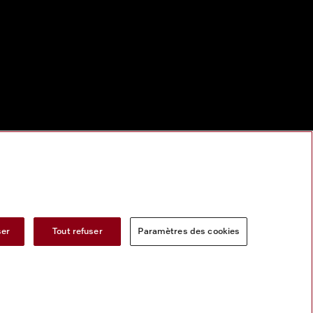
ser
Tout refuser
Paramètres des cookies
s services numeriques
Formulaire de rétractation