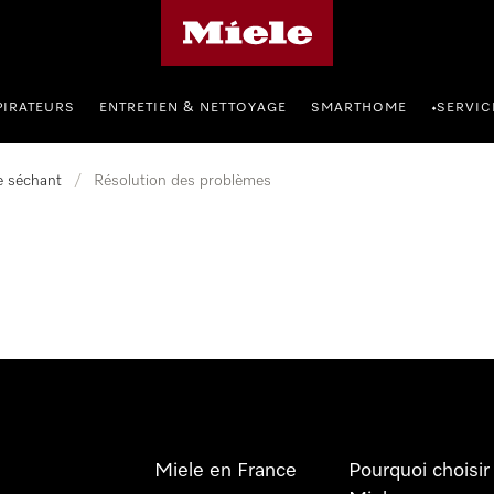
Page d'accueil Miele
PIRATEURS
ENTRETIEN & NETTOYAGE
SMARTHOME
SERVIC
•
e séchant
/
Résolution des problèmes
Miele en France
Pourquoi choisir