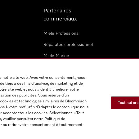
Partenaires
commerciaux
Miele Professional
Réparateur professionnel
Miele Marine
Architectes & promoteurs
 de notre site web. Avec votre consentement, nous
Revendeurs
de tiers à des fins d'analyse, de marketing et de
notre site web et nous aident à améliorer votre
isation des publicités. Sous réserve d’un
 cookies et technologies similaires de Bloomreach
Tout autori
s à votre profil afin d’adapter le contenu que nous
ur accepter tous les cookies. Sélectionnez « Tout
s, veuillez consulter notre Politique de
itions d'utilisation
Déclaration d'accessibilité
Reglement sur le
fier ou retirer votre consentement à tout moment