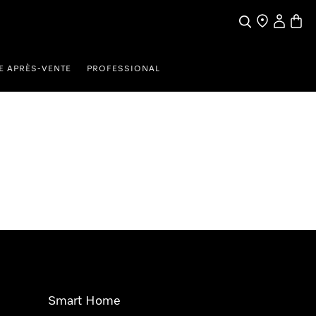
Search
Find a store
My Accou
Baske
E APRÈS-VENTE
PROFESSIONAL
Smart Home