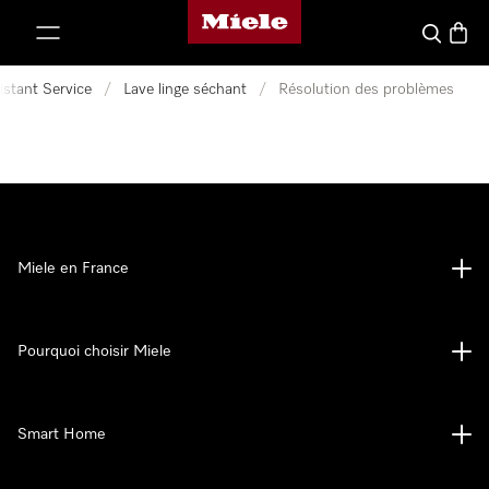
Page d'accueil Miele
er au contenu
Search
Baske
istant Service
/
Lave linge séchant
/
Résolution des problèmes
Miele en France
Pourquoi choisir Miele
Smart Home