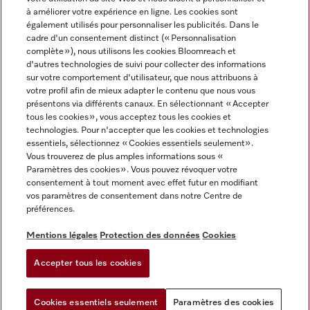
à améliorer votre expérience en ligne. Les cookies sont
également utilisés pour personnaliser les publicités. Dans le
cadre d'un consentement distinct (« Personnalisation
complète »), nous utilisons les cookies Bloomreach et
Miele sur Instagram
Miele sur Facebook
Miele sur Youtube
d'autres technologies de suivi pour collecter des informations
sur votre comportement d'utilisateur, que nous attribuons à
votre profil afin de mieux adapter le contenu que nous vous
présentons via différents canaux. En sélectionnant « Accepter
tous les cookies », vous acceptez tous les cookies et
technologies. Pour n'accepter que les cookies et technologies
Mentions légales
essentiels, sélectionnez « Cookies essentiels seulement».
Vous trouverez de plus amples informations sous «
CGV
Paramètres des cookies ». Vous pouvez révoquer votre
Protection des données
consentement à tout moment avec effet futur en modifiant
Conditions d'utilisation
vos paramètres de consentement dans notre Centre de
préférences.
Déclaration d'accessibilité
Reglement sur les services numeriques
Mentions légales
Protection des données
Cookies
Formulaire de rétractation
Accepter tous les cookies
Paramètres des cookies
Cookies essentiels seulement
Paramètres des cookies