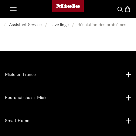
Page d'accueil Miele
er au contenu
Search
Baske
e
/
Assistant Service
/
Lave linge
/
Résolution des problèmes
Miele en France
Pourquoi choisir Miele
Smart Home