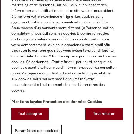
marketing et de personnalisation. Ceux-ci collectent des
informations sur l'utilisation de notre site web et nous aident
à améliorer votre expérience en ligne. Les cookies sont
également utilisés pour la personnalisation des publicités.
Miele sur Instagram
Miele sur Facebook
Miele sur Youtube
Sous réserve d’un consentement distinct (« Personnalisation
complète »), nous utilisons les cookies Bloomreach et des
technologies similaires pour collecter des informations sur
votre comportement, que nous associons à votre profil afin
d’adapter le contenu que nous vous présentons sur différents
canaux. Sélectionnez « Tout accepter » pour autoriser tous les
Mentions légales
cookies. Sélectionnez « Tout refuser » pour n’utiliser que les
cookies essentiels. Pour plus d’informations, veuillez consulter
CGV
notre Politique de confidentialité et notre Politique relative
Protection des données
aux cookies. Vous pouvez modifier ou retirer votre
Conditions d'utilisation
consentement à tout moment dans les Paramètres des
cookies.
Déclaration d'accessibilité
Reglement sur les services numeriques
Mentions légales
Protection des données
Cookies
Formulaire de rétractation
Tout accepter
Tout refuser
Paramètres des cookies
Paramètres des cookies