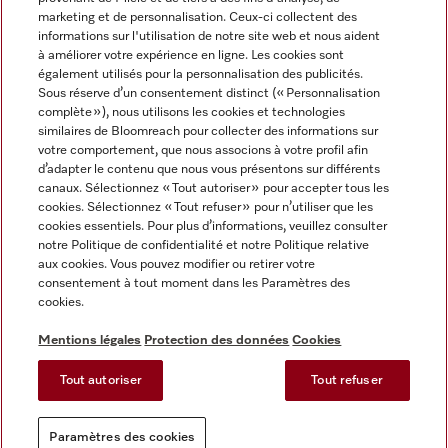
marketing et de personnalisation. Ceux-ci collectent des
informations sur l'utilisation de notre site web et nous aident
à améliorer votre expérience en ligne. Les cookies sont
également utilisés pour la personnalisation des publicités.
Miele sur Instagram
Miele sur Facebook
Miele sur Youtube
Sous réserve d’un consentement distinct (« Personnalisation
complète »), nous utilisons les cookies et technologies
similaires de Bloomreach pour collecter des informations sur
votre comportement, que nous associons à votre profil afin
d’adapter le contenu que nous vous présentons sur différents
canaux. Sélectionnez « Tout autoriser » pour accepter tous les
Mentions légales
cookies. Sélectionnez « Tout refuser » pour n’utiliser que les
cookies essentiels. Pour plus d’informations, veuillez consulter
CGV
notre Politique de confidentialité et notre Politique relative
Protection des données
aux cookies. Vous pouvez modifier ou retirer votre
Conditions d'utilisation
consentement à tout moment dans les Paramètres des
cookies.
Déclaration d'accessibilité
Reglement sur les services numeriques
Mentions légales
Protection des données
Cookies
Formulaire de rétractation
Tout autoriser
Tout refuser
Paramètres des cookies
Paramètres des cookies