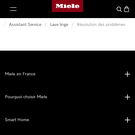
Page d'accueil Miele
er au contenu
Search
Baske
e
/
Assistant Service
/
Lave linge
/
Résolution des problèmes
Miele en France
Pourquoi choisir Miele
Smart Home