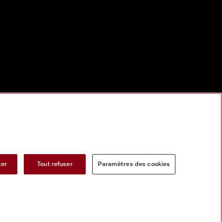
ter
Tout refuser
Paramètres des cookies
s services numeriques
Formulaire de rétractation