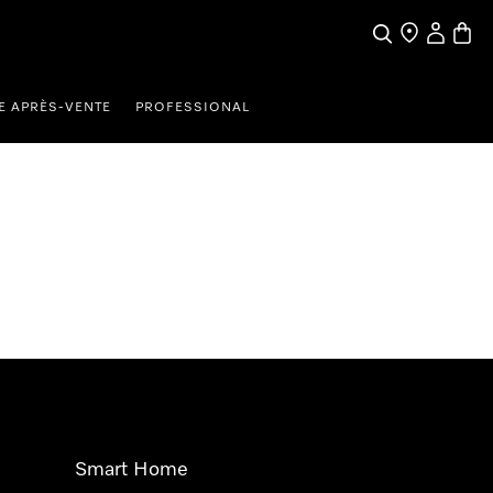
Search
Find a store
My Accou
Baske
E APRÈS-VENTE
PROFESSIONAL
Smart Home