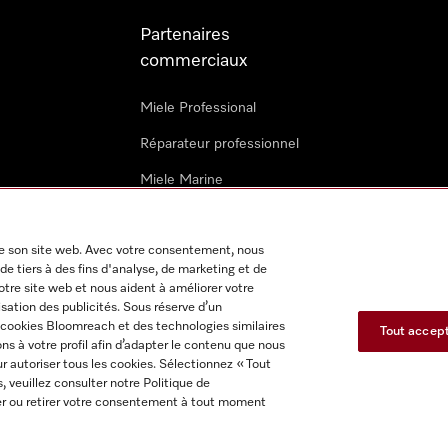
Partenaires
commerciaux
Miele Professional
Réparateur professionnel
Miele Marine
Architectes & promoteurs
 de son site web. Avec votre consentement, nous
Revendeurs
de tiers à des fins d'analyse, de marketing et de
notre site web et nous aident à améliorer votre
isation des publicités. Sous réserve d’un
s cookies Bloomreach et des technologies similaires
Tout accep
s à votre profil afin d’adapter le contenu que nous
r autoriser tous les cookies. Sélectionnez « Tout
s, veuillez consulter notre Politique de
itions d'utilisation
Déclaration d'accessibilité
Reglement sur le
fier ou retirer votre consentement à tout moment