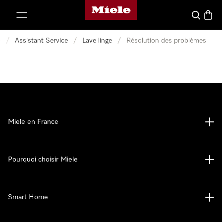
Page d'accueil Miele
er au contenu
Search
Baske
e
/
Assistant Service
/
Lave linge
/
Résolution des problèmes
Miele en France
Pourquoi choisir Miele
Smart Home