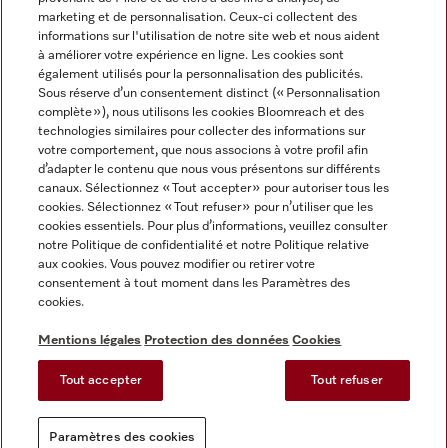
marketing et de personnalisation. Ceux-ci collectent des
informations sur l'utilisation de notre site web et nous aident
à améliorer votre expérience en ligne. Les cookies sont
également utilisés pour la personnalisation des publicités.
Miele sur Instagram
Miele sur Facebook
Miele sur Youtube
Sous réserve d’un consentement distinct (« Personnalisation
complète »), nous utilisons les cookies Bloomreach et des
technologies similaires pour collecter des informations sur
votre comportement, que nous associons à votre profil afin
d’adapter le contenu que nous vous présentons sur différents
canaux. Sélectionnez « Tout accepter » pour autoriser tous les
Mentions légales
cookies. Sélectionnez « Tout refuser » pour n’utiliser que les
cookies essentiels. Pour plus d’informations, veuillez consulter
CGV
notre Politique de confidentialité et notre Politique relative
Protection des données
aux cookies. Vous pouvez modifier ou retirer votre
Conditions d'utilisation
consentement à tout moment dans les Paramètres des
cookies.
Déclaration d'accessibilité
Reglement sur les services numeriques
Mentions légales
Protection des données
Cookies
Formulaire de rétractation
Tout accepter
Tout refuser
Paramètres des cookies
Paramètres des cookies