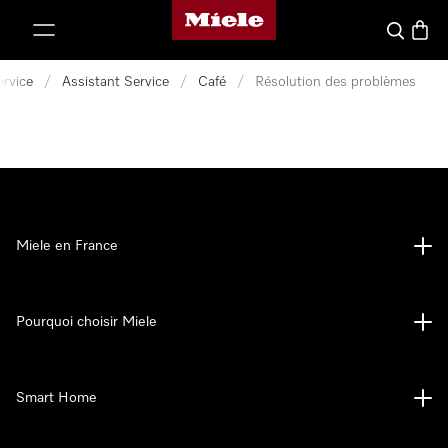
Page d'accueil Miele
er au contenu
Search
Baske
ervice
/
Assistant Service
/
Café
/
Résolution des problèmes
Miele en France
Pourquoi choisir Miele
Smart Home