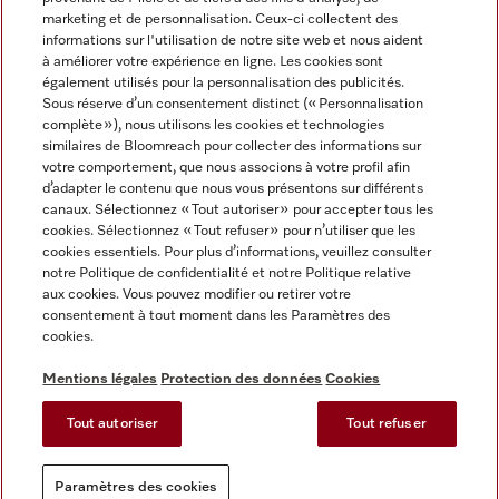
marketing et de personnalisation. Ceux-ci collectent des
informations sur l'utilisation de notre site web et nous aident
à améliorer votre expérience en ligne. Les cookies sont
également utilisés pour la personnalisation des publicités.
Miele sur Instagram
Miele sur Facebook
Miele sur Youtube
Sous réserve d’un consentement distinct (« Personnalisation
complète »), nous utilisons les cookies et technologies
similaires de Bloomreach pour collecter des informations sur
votre comportement, que nous associons à votre profil afin
d’adapter le contenu que nous vous présentons sur différents
canaux. Sélectionnez « Tout autoriser » pour accepter tous les
Mentions légales
cookies. Sélectionnez « Tout refuser » pour n’utiliser que les
cookies essentiels. Pour plus d’informations, veuillez consulter
CGV
notre Politique de confidentialité et notre Politique relative
Protection des données
aux cookies. Vous pouvez modifier ou retirer votre
Conditions d'utilisation
consentement à tout moment dans les Paramètres des
cookies.
Déclaration d'accessibilité
Reglement sur les services numeriques
Mentions légales
Protection des données
Cookies
Formulaire de rétractation
Tout autoriser
Tout refuser
Paramètres des cookies
Paramètres des cookies