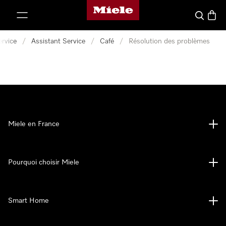
Page d'accueil Miele
er au contenu
Search
Baske
ervice
/
Assistant Service
/
Café
/
Résolution des problèmes
Miele en France
Pourquoi choisir Miele
Smart Home