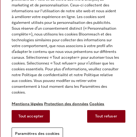
marketing et de personnalisation. Ceux-ci collectent des
informations sur l'utilisation de notre site web et nous aident
à améliorer votre expérience en ligne. Les cookies sont
également utilisés pour la personnalisation des publicités.
Miele sur Instagram
Miele sur Facebook
Miele sur Youtube
Sous réserve d’un consentement distinct (« Personnalisation
complète »), nous utilisons les cookies Bloomreach et des
technologies similaires pour collecter des informations sur
votre comportement, que nous associons à votre profil afin
d’adapter le contenu que nous vous présentons sur différents
canaux. Sélectionnez « Tout accepter » pour autoriser tous les
Mentions légales
cookies. Sélectionnez « Tout refuser » pour n’utiliser que les
cookies essentiels. Pour plus d’informations, veuillez consulter
CGV
notre Politique de confidentialité et notre Politique relative
Protection des données
aux cookies. Vous pouvez modifier ou retirer votre
Conditions d'utilisation
consentement à tout moment dans les Paramètres des
cookies.
Déclaration d'accessibilité
Reglement sur les services numeriques
Mentions légales
Protection des données
Cookies
Formulaire de rétractation
Tout accepter
Tout refuser
Paramètres des cookies
Paramètres des cookies