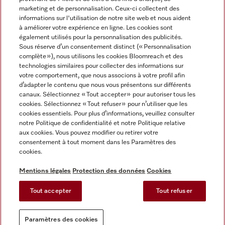
marketing et de personnalisation. Ceux-ci collectent des
informations sur l'utilisation de notre site web et nous aident
à améliorer votre expérience en ligne. Les cookies sont
également utilisés pour la personnalisation des publicités.
Miele sur Instagram
Miele sur Facebook
Miele sur Youtube
Sous réserve d’un consentement distinct (« Personnalisation
complète »), nous utilisons les cookies Bloomreach et des
technologies similaires pour collecter des informations sur
votre comportement, que nous associons à votre profil afin
d’adapter le contenu que nous vous présentons sur différents
canaux. Sélectionnez « Tout accepter » pour autoriser tous les
Mentions légales
cookies. Sélectionnez « Tout refuser » pour n’utiliser que les
cookies essentiels. Pour plus d’informations, veuillez consulter
CGV
notre Politique de confidentialité et notre Politique relative
Protection des données
aux cookies. Vous pouvez modifier ou retirer votre
Conditions d'utilisation
consentement à tout moment dans les Paramètres des
cookies.
Déclaration d'accessibilité
Reglement sur les services numeriques
Mentions légales
Protection des données
Cookies
Formulaire de rétractation
Tout accepter
Tout refuser
Paramètres des cookies
Paramètres des cookies