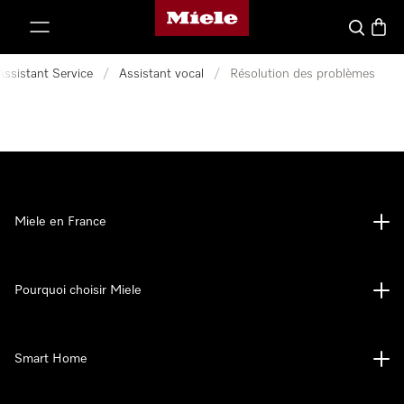
Page d'accueil Miele
er au contenu
Search
Baske
Assistant Service
/
Assistant vocal
/
Résolution des problèmes
Miele en France
Pourquoi choisir Miele
Smart Home