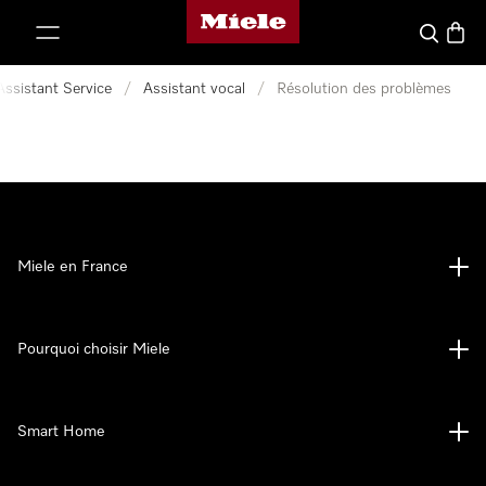
Page d'accueil Miele
er au contenu
Search
Baske
Assistant Service
/
Assistant vocal
/
Résolution des problèmes
Miele en France
Pourquoi choisir Miele
Smart Home