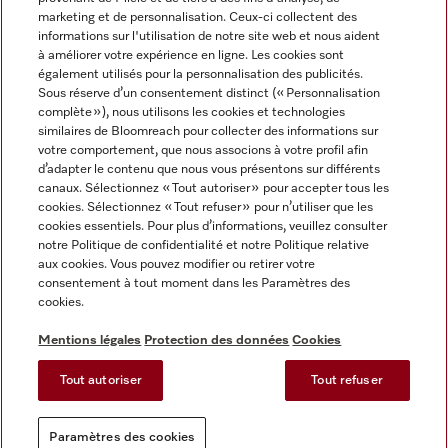
marketing et de personnalisation. Ceux-ci collectent des
informations sur l'utilisation de notre site web et nous aident
à améliorer votre expérience en ligne. Les cookies sont
également utilisés pour la personnalisation des publicités.
Miele sur Instagram
Miele sur Facebook
Miele sur Youtube
Sous réserve d’un consentement distinct (« Personnalisation
complète »), nous utilisons les cookies et technologies
similaires de Bloomreach pour collecter des informations sur
votre comportement, que nous associons à votre profil afin
d’adapter le contenu que nous vous présentons sur différents
canaux. Sélectionnez « Tout autoriser » pour accepter tous les
Mentions légales
cookies. Sélectionnez « Tout refuser » pour n’utiliser que les
cookies essentiels. Pour plus d’informations, veuillez consulter
CGV
notre Politique de confidentialité et notre Politique relative
Protection des données
aux cookies. Vous pouvez modifier ou retirer votre
Conditions d'utilisation
consentement à tout moment dans les Paramètres des
cookies.
Déclaration d'accessibilité
Reglement sur les services numeriques
Mentions légales
Protection des données
Cookies
Formulaire de rétractation
Tout autoriser
Tout refuser
Paramètres des cookies
Paramètres des cookies