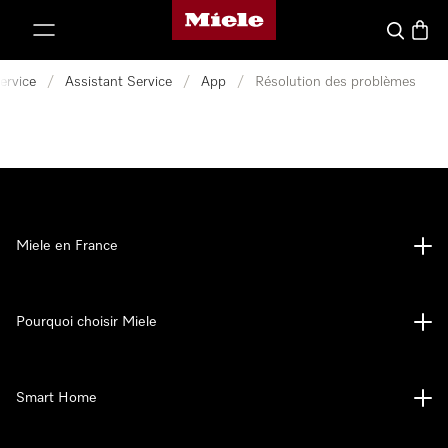
Page d'accueil Miele
er au contenu
Search
Baske
ervice
/
Assistant Service
/
App
/
Résolution des problèmes
Miele en France
Pourquoi choisir Miele
Smart Home