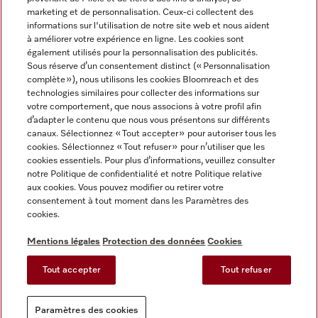
marketing et de personnalisation. Ceux-ci collectent des
informations sur l'utilisation de notre site web et nous aident
à améliorer votre expérience en ligne. Les cookies sont
également utilisés pour la personnalisation des publicités.
Miele sur Instagram
Miele sur Facebook
Miele sur Youtube
Sous réserve d’un consentement distinct (« Personnalisation
complète »), nous utilisons les cookies Bloomreach et des
technologies similaires pour collecter des informations sur
votre comportement, que nous associons à votre profil afin
d’adapter le contenu que nous vous présentons sur différents
canaux. Sélectionnez « Tout accepter » pour autoriser tous les
Mentions légales
cookies. Sélectionnez « Tout refuser » pour n’utiliser que les
cookies essentiels. Pour plus d’informations, veuillez consulter
CGV
notre Politique de confidentialité et notre Politique relative
Protection des données
aux cookies. Vous pouvez modifier ou retirer votre
Conditions d'utilisation
consentement à tout moment dans les Paramètres des
cookies.
Déclaration d'accessibilité
Reglement sur les services numeriques
Mentions légales
Protection des données
Cookies
Formulaire de rétractation
Tout accepter
Tout refuser
Paramètres des cookies
Paramètres des cookies