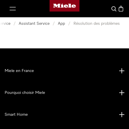
Page d'accueil Miele
er au contenu
Search
Baske
ervice
/
Assistant Service
/
App
/
Résolution des problèmes
Miele en France
Pourquoi choisir Miele
Smart Home