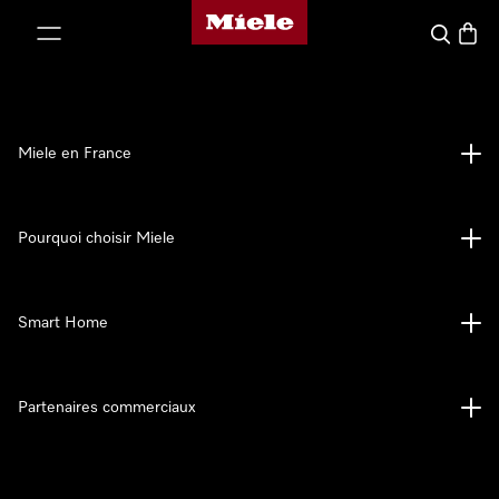
Page d'accueil Miele
er au contenu
Search
Baske
Miele en France
Pourquoi choisir Miele
Smart Home
Partenaires commerciaux