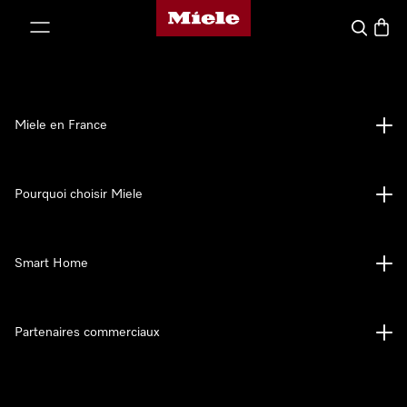
Page d'accueil Miele
er au contenu
Search
Baske
Miele en France
Pourquoi choisir Miele
Smart Home
Partenaires commerciaux